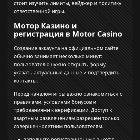
стоит изучить лимиты, вейджер и политику
ответственной игры.
Мотор Казино и
регистрация в Motor Casino
Создание аккаунта на официальном сайте
обычно занимает несколько минут:
пользователю нужно открыть форму,
указать актуальные данные и подтвердить
контакты.
Перед началом игры важно ознакомиться с
правилами, условиями бонусов и
требованиями к верификации. Доступ к
азартным развлечениям разрешён только
совершеннолетним пользователям.
заполните регистрационную анкету;