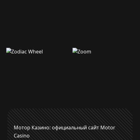
Мотор Казино: официальный сайт Motor
Casino